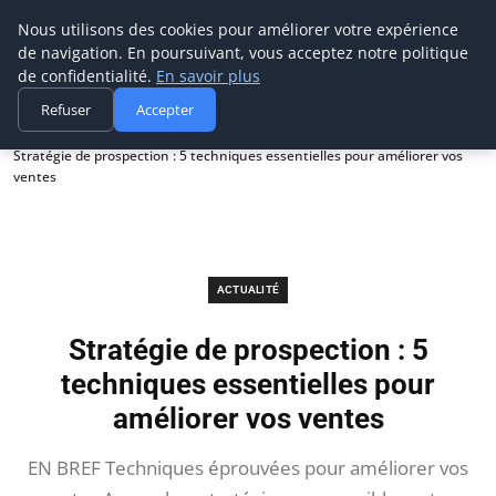
Prospection Pro
Nous utilisons des cookies pour améliorer votre expérience
de navigation. En poursuivant, vous acceptez notre politique
de confidentialité.
En savoir plus
Refuser
Accepter
Accueil
Actualité
Stratégie de prospection : 5 techniques essentielles pour améliorer vos
ventes
ACTUALITÉ
Stratégie de prospection : 5
techniques essentielles pour
améliorer vos ventes
EN BREF Techniques éprouvées pour améliorer vos