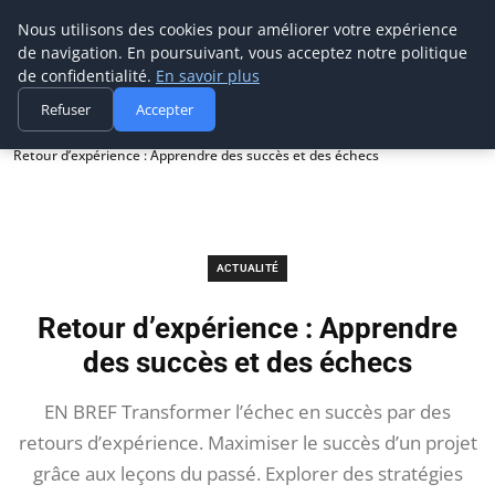
Prospection Pro
Nous utilisons des cookies pour améliorer votre expérience
de navigation. En poursuivant, vous acceptez notre politique
de confidentialité.
En savoir plus
Refuser
Accepter
Accueil
Actualité
Retour d’expérience : Apprendre des succès et des échecs
ACTUALITÉ
Retour d’expérience : Apprendre
des succès et des échecs
EN BREF Transformer l’échec en succès par des
retours d’expérience. Maximiser le succès d’un projet
grâce aux leçons du passé. Explorer des stratégies