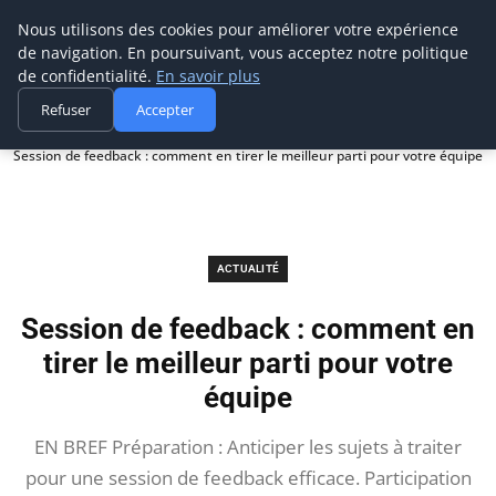
Prospection Pro
Nous utilisons des cookies pour améliorer votre expérience
de navigation. En poursuivant, vous acceptez notre politique
de confidentialité.
En savoir plus
Refuser
Accepter
Accueil
Actualité
Session de feedback : comment en tirer le meilleur parti pour votre équipe
ACTUALITÉ
Session de feedback : comment en
tirer le meilleur parti pour votre
équipe
EN BREF Préparation : Anticiper les sujets à traiter
pour une session de feedback efficace. Participation