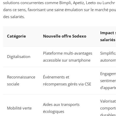
solutions concurrentes comme Bimpli, Apetiz, Leeto ou Lunchr
dans ce sens, favorisant une saine émulation sur le marché pou
des salariés.
Impact 
Catégorie
Nouvelle offre Sodexo
salariés
Plateforme multi-avantages
Simplific
Digitalisation
accessible sur smartphone
autonomi
Engagem
Reconnaissance
Événements et
sentime
sociale
récompenses gérés via CSE
d’appart
Valorisa
Aides aux transports
Mobilité verte
comport
écologiques
durables