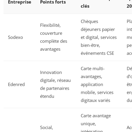
Entreprise
Points forts
clés
20
Chèques
Pl
Flexibilité,
déjeuners papier
in
couverture
Sodexo
et digital, services
mo
complète des
bien-être,
pe
avantages
événements CSE
ac
Carte multi-
Dé
Innovation
avantages,
d’
digitale, réseau
Edenred
application
êt
de partenaires
mobile, services
en
étendu
digitaux variés
du
Carte avantage
unique,
Social,
Ac
intégration