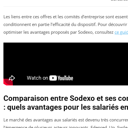
Les liens entre ces offres et les comités d’entreprise sont essentie
conditionnent en partie l’efficacité du dispositif. Pour découvr
optimiser les avantages proposés par Sodexo, consultez
ce gui
Comparaison entre Sodexo et ses co
: quels avantages pour les salariés e
Le marché des avantages aux salariés est devenu très concurren
l’émergence de plusieurs acteurs innovants. Edenred, Up, Swil