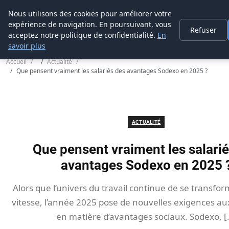
Prospection Pro
Nous utilisons des cookies pour améliorer votre
expérience de navigation. En poursuivant, vous
Refuser
acceptez notre politique de confidentialité.
En
savoir plus
Accueil
Actualité
Que pensent vraiment les salariés des avantages Sodexo en 2025 ?
ACTUALITÉ
Que pensent vraiment les salari
avantages Sodexo en 2025 
Alors que l’univers du travail continue de se transfo
vitesse, l’année 2025 pose de nouvelles exigences au
en matière d’avantages sociaux. Sodexo, [