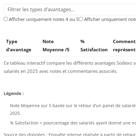
Afficher uniquement les ava
Afficher uniquement notes 4 ou 5
Afficher uniquement note
Type
Note
%
Comment
d’avantage
Moyenne /5
Satisfaction
représent
Ce tableau interactif compare les différents avantages Sodexo s
salariés en 2025 avec notes et commentaires associés.
Légende :
Note Moyenne sur 5 basée sur le retour d’un panel de salari
2025.
% Satisfaction = pourcentage des salariés ayant donné une no
Source des données : Enquête interne réalisée à partir de reto