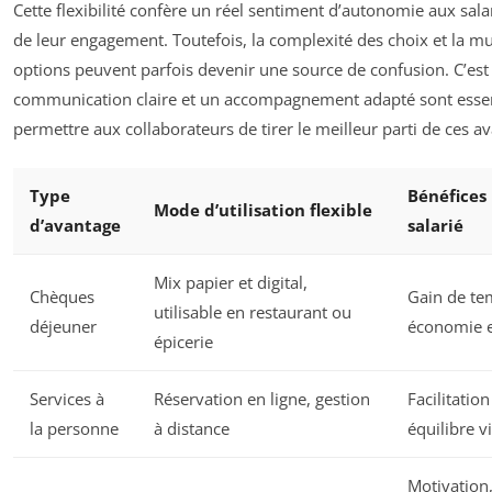
Cette flexibilité confère un réel sentiment d’autonomie aux salar
de leur engagement. Toutefois, la complexité des choix et la mul
options peuvent parfois devenir une source de confusion. C’es
communication claire et un accompagnement adapté sont essen
permettre aux collaborateurs de tirer le meilleur parti de ces a
Type
Bénéfices 
Mode d’utilisation flexible
d’avantage
salarié
Mix papier et digital,
Chèques
Gain de te
utilisable en restaurant ou
déjeuner
économie e
épicerie
Services à
Réservation en ligne, gestion
Facilitatio
la personne
à distance
équilibre v
Motivation