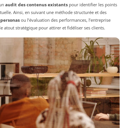
 un
audit des contenus existants
pour identifier les points
ctuelle. Ainsi, en suivant une méthode structurée et des
e
personas
ou l’évaluation des performances, l’entreprise
atout stratégique pour attirer et fidéliser ses clients.