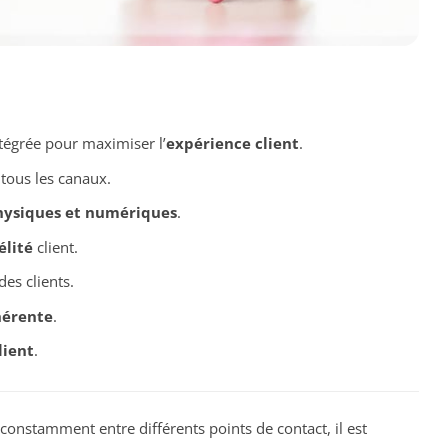
tégrée pour maximiser l’
expérience client
.
 tous les canaux.
hysiques et numériques
.
élité
client.
des clients.
hérente
.
lient
.
stamment entre différents points de contact, il est