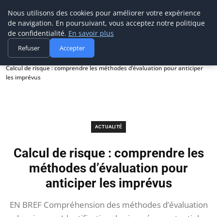
Prospection Pro
Nous utilisons des cookies pour améliorer votre expérience
de navigation. En poursuivant, vous acceptez notre politique
de confidentialité.
En savoir plus
Refuser
Accepter
Accueil
Actualité
Calcul de risque : comprendre les méthodes d’évaluation pour anticiper
les imprévus
ACTUALITÉ
Calcul de risque : comprendre les
méthodes d’évaluation pour
anticiper les imprévus
EN BREF Compréhension des méthodes d’évaluation