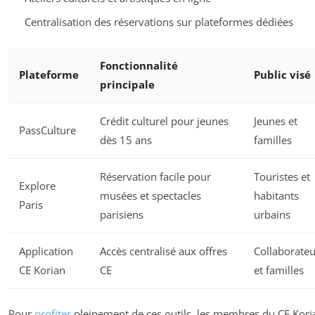
Centralisation des réservations sur plateformes dédiées
Fonctionnalité
Plateforme
Public visé
principale
Crédit culturel pour jeunes
Jeunes et
PassCulture
dès 15 ans
familles
Réservation facile pour
Touristes et
Explore
musées et spectacles
habitants
Paris
parisiens
urbains
Application
Accès centralisé aux offres
Collaborateu
CE Korian
CE
et familles
Pour
profiter
pleinement de ces outils, les membres du CE Kori