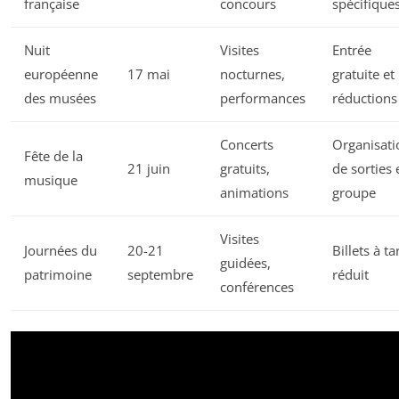
française
concours
spécifique
Nuit
Visites
Entrée
européenne
17 mai
nocturnes,
gratuite et
des musées
performances
réductions
Concerts
Organisati
Fête de la
21 juin
gratuits,
de sorties 
musique
animations
groupe
Visites
Journées du
20-21
Billets à tar
guidées,
patrimoine
septembre
réduit
conférences