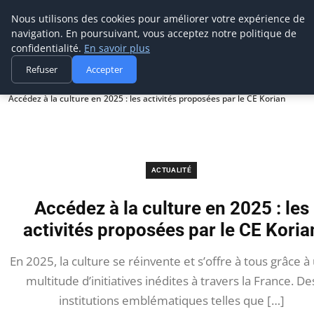
Prospection Pro
Nous utilisons des cookies pour améliorer votre expérience de
navigation. En poursuivant, vous acceptez notre politique de
confidentialité.
En savoir plus
Refuser
Accepter
Accueil
Actualité
Accédez à la culture en 2025 : les activités proposées par le CE Korian
ACTUALITÉ
Accédez à la culture en 2025 : les
activités proposées par le CE Koria
En 2025, la culture se réinvente et s’offre à tous grâce à
multitude d’initiatives inédites à travers la France. De
institutions emblématiques telles que […]