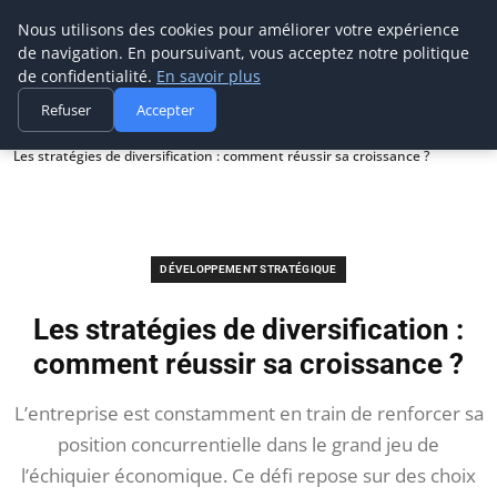
Prospection Pro
Nous utilisons des cookies pour améliorer votre expérience
de navigation. En poursuivant, vous acceptez notre politique
de confidentialité.
En savoir plus
Refuser
Accepter
Accueil
Développement stratégique
Les stratégies de diversification : comment réussir sa croissance ?
DÉVELOPPEMENT STRATÉGIQUE
Les stratégies de diversification :
comment réussir sa croissance ?
L’entreprise est constamment en train de renforcer sa
position concurrentielle dans le grand jeu de
l’échiquier économique. Ce défi repose sur des choix