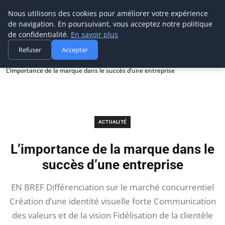
Prospection Pro
Nous utilisons des cookies pour améliorer votre expérience
de navigation. En poursuivant, vous acceptez notre politique
de confidentialité.
En savoir plus
Refuser
Accepter
Accueil
Actualité
L’importance de la marque dans le succès d’une entreprise
ACTUALITÉ
L’importance de la marque dans le
succès d’une entreprise
EN BREF Différenciation sur le marché concurrentiel
Création d’une identité visuelle forte Communication
des valeurs et de la vision Fidélisation de la clientèle