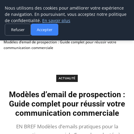
Prospection Pro
Nous utilisons des cookies pour améliorer votre expérience
de navigation. En poursuivant, vous acceptez notre politique
de confidentialité.
En savoir plus
Refuser
Accepter
Accueil
Actualité
Modèles d’email de prospection : Guide complet pour réussir votre
communication commerciale
ACTUALITÉ
Modèles d’email de prospection :
Guide complet pour réussir votre
communication commerciale
EN BREF Modèles d’emails pratiques pour la