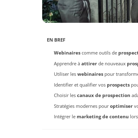
EN BREF
Webinaires
comme outils de
prospec
Apprendre à
attirer
de nouveaux
pros
Utiliser les
webinaires
pour transformer
Identifier et qualifier vos
prospects
pou
Choisir les
canaux de prospection
ada
Stratégies modernes pour
optimiser
vo
Intégrer le
marketing de contenu
lors