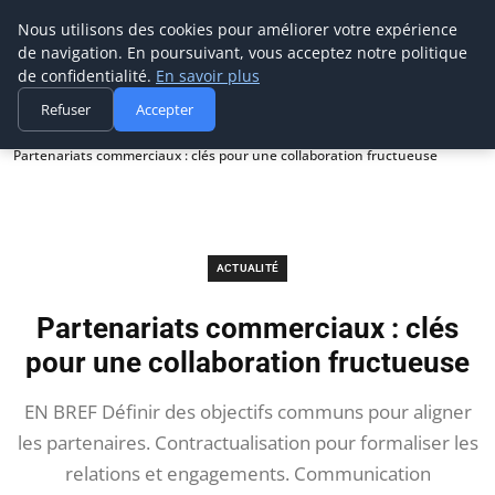
Prospection Pro
Nous utilisons des cookies pour améliorer votre expérience
de navigation. En poursuivant, vous acceptez notre politique
de confidentialité.
En savoir plus
Refuser
Accepter
Accueil
Actualité
Partenariats commerciaux : clés pour une collaboration fructueuse
ACTUALITÉ
Partenariats commerciaux : clés
pour une collaboration fructueuse
EN BREF Définir des objectifs communs pour aligner
les partenaires. Contractualisation pour formaliser les
relations et engagements. Communication