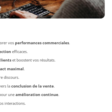
orer vos
performances commerciales
.
ection
efficaces.
lients
et boostent vos résultats.
act maximal
.
re discours.
vers la
conclusion de la vente
.
our une
amélioration continue
.
s interactions.