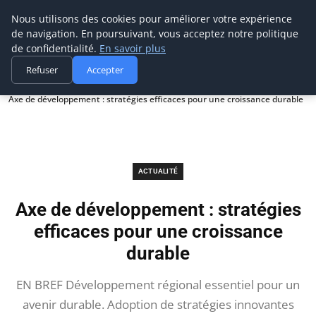
Prospection Pro
Nous utilisons des cookies pour améliorer votre expérience
de navigation. En poursuivant, vous acceptez notre politique
de confidentialité.
En savoir plus
Refuser
Accepter
Accueil
Actualité
Axe de développement : stratégies efficaces pour une croissance durable
ACTUALITÉ
Axe de développement : stratégies
efficaces pour une croissance
durable
EN BREF Développement régional essentiel pour un
avenir durable. Adoption de stratégies innovantes